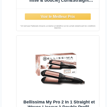
lisse & boucle] Curl&Straight
Confidence (Plaques twistées
Céramique Tourmaline, Ecran LCD, 5
réglages de température 150-230°C,
mémoire, pochette) Fer à lisser
S6606
Bellissima My Pro 2 In 1 Straight et
Waves Lisseur à Double Profil,