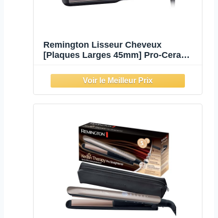
Remington Lisseur Cheveux
[Plaques Larges 45mm] Pro-Ceramic
Extra (Spécial cheveux épais, frisés,
bouclés et longs | Céramique, Ecran
LCD, 150-230°C, pochette) Fer à
lisser S5525