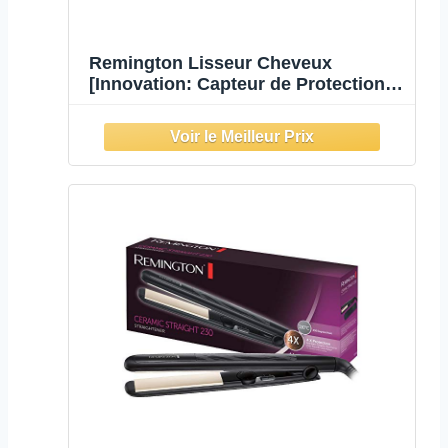
Remington Lisseur Cheveux
[Innovation: Capteur de Protection
contre la chaleur] Keratin Therapy
(Soin Kératine & Huile d'Amande,
Céramique, Ecran LCD, 160-230°C,
pochette) Fer à lisser S8593