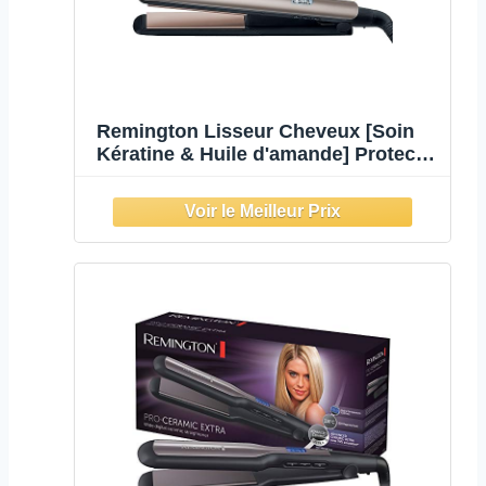
Remington Lisseur Cheveux [Soin
Kératine & Huile d'amande] Protect
(Soin des cheveux, Céramique,
Ecran LCD, 10 réglages de
Température 150-230°C, Voltage
universel,pochette) Fer à lisser
S8540