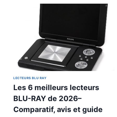
LECTEURS BLU RAY
Les 6 meilleurs lecteurs
BLU-RAY de 2026–
Comparatif, avis et guide