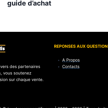
guide d’achat
REPONSES AUX QUESTION
A Propos
Contacts
 vers des partenaires
, vous soutenez
sion sur chaque vente.