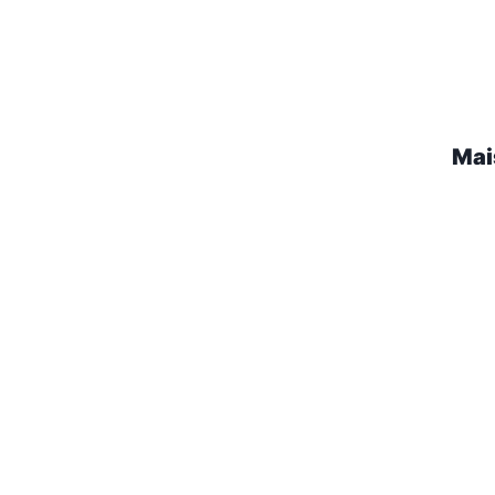
Aller
au
contenu
Mai