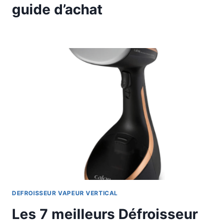
guide d’achat
DEFROISSEUR VAPEUR VERTICAL
Les 7 meilleurs Défroisseur