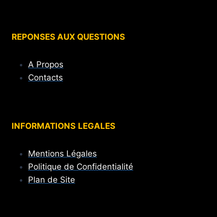
REPONSES AUX QUESTIONS
A Propos
Contacts
INFORMATIONS
LEGALES
Mentions Légales
Politique de Confidentialité
Plan de Site