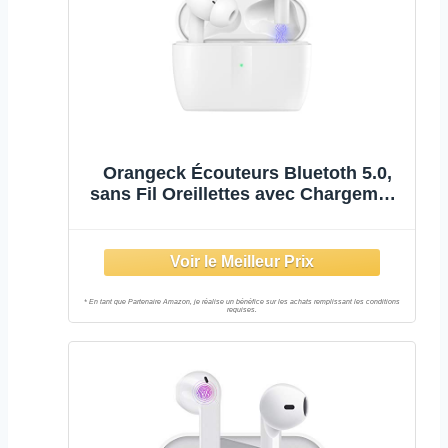
Orangeck Écouteurs Bluetoth 5.0,
sans Fil Oreillettes avec Chargement
étui dans l'oreille Casque HiFi Deep
Bass Stereo Sport Écouteur IPX7
Étanche Contrôle Tactile avec Micro
pour Smartphone