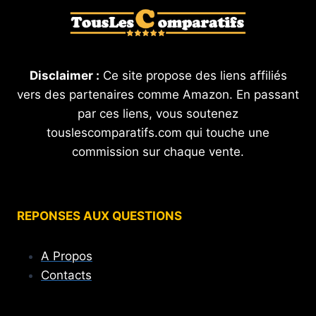
Disclaimer :
Ce site propose des liens affiliés
vers des partenaires comme Amazon. En passant
par ces liens, vous soutenez
touslescomparatifs.com qui touche une
commission sur chaque vente.
REPONSES AUX QUESTIONS
A Propos
Contacts