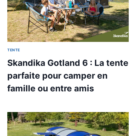
TENTE
Skandika Gotland 6 : La tente
parfaite pour camper en
famille ou entre amis