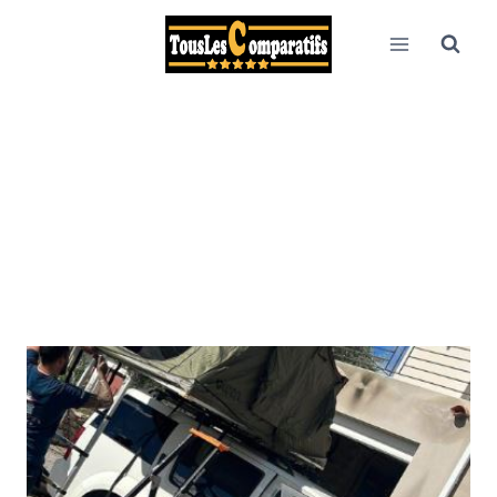
Aller
au
contenu
tente