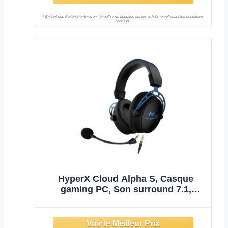
robuste, PC, Xbox, PS4, PS5, Noir
HyperX Cloud Alpha S, Casque
gaming PC, Son surround 7.1,
Basses ajustables, Transducteurs
double chambre, Mixeur, Similicuir
respirant, Mousse mémoire de