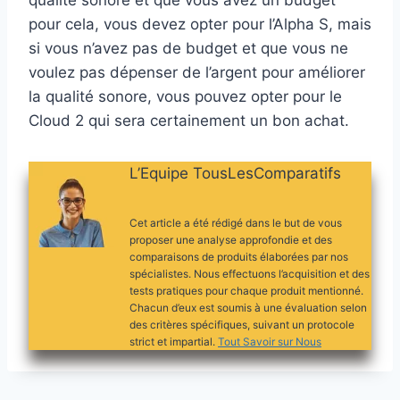
qualité sonore et que vous avez un budget
pour cela, vous devez opter pour l’Alpha S, mais
si vous n’avez pas de budget et que vous ne
voulez pas dépenser de l’argent pour améliorer
la qualité sonore, vous pouvez opter pour le
Cloud 2 qui sera certainement un bon achat.
L’Equipe TousLesComparatifs
Cet article a été rédigé dans le but de vous
proposer une analyse approfondie et des
comparaisons de produits élaborées par nos
spécialistes. Nous effectuons l’acquisition et des
tests pratiques pour chaque produit mentionné.
Chacun d’eux est soumis à une évaluation selon
des critères spécifiques, suivant un protocole
strict et impartial.
Tout Savoir sur Nous