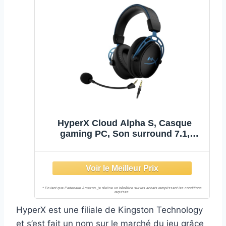
HyperX Cloud Alpha S, Casque
gaming PC, Son surround 7.1,
Basses ajustables, Transducteurs
double chambre, Mixeur, Similicuir
respirant, Mousse mémoire de
forme, Microphone antibruit, Bleu et
Noir
HyperX est une filiale de Kingston Technology
et s’est fait un nom sur le marché du jeu grâce