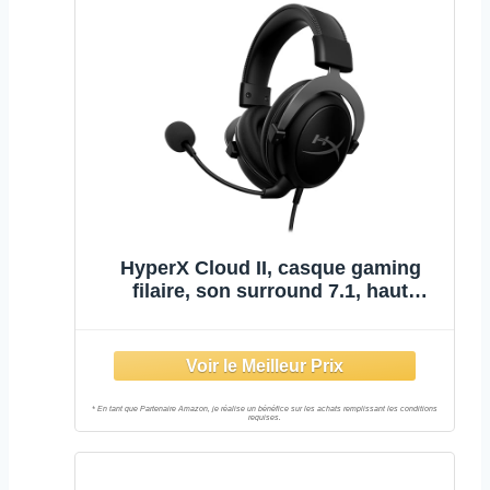
HyperX Cloud II, casque gaming
filaire, son surround 7.1, haut
parleurs 53 mm, micro détachable
réduction de bruit, mousse mémoire
de forme, arceau en aluminium
robuste, PC, Xbox, PS4, PS5, Noir