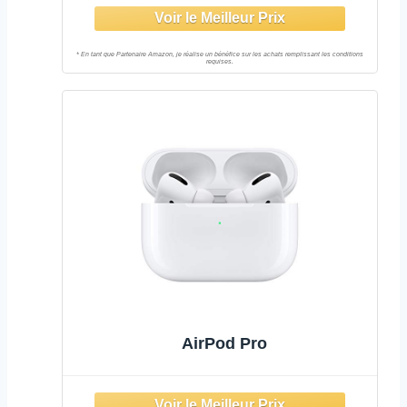
IPX2, étui-Chargeur, Son de qualité,
Appel Clair– Version FR
AirPod Pro