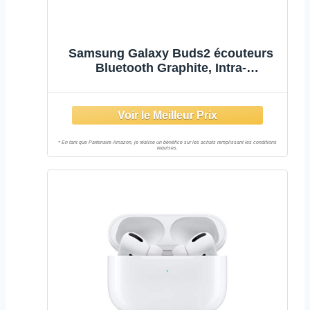
Samsung Galaxy Buds2 écouteurs
Bluetooth Graphite, Intra-
Auriculaires, sans Fil, Réduction
Active de Bruit, Son environnant,
IPX2, étui-Chargeur, Son de qualité,
Appel Clair– Version FR