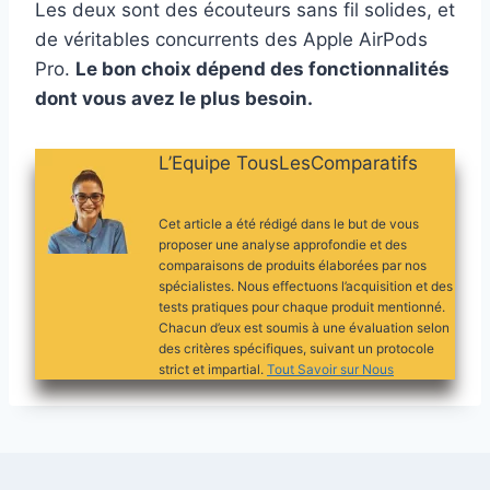
Les deux sont des écouteurs sans fil solides, et
de véritables concurrents des Apple AirPods
Pro.
Le bon choix dépend des fonctionnalités
dont vous avez le plus besoin.
L’Equipe TousLesComparatifs
Cet article a été rédigé dans le but de vous
proposer une analyse approfondie et des
comparaisons de produits élaborées par nos
spécialistes. Nous effectuons l’acquisition et des
tests pratiques pour chaque produit mentionné.
Chacun d’eux est soumis à une évaluation selon
des critères spécifiques, suivant un protocole
strict et impartial.
Tout Savoir sur Nous