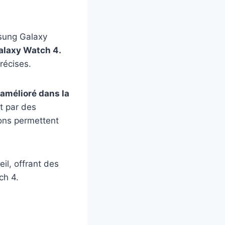
msung Galaxy
Galaxy Watch 4.
récises.
 amélioré dans la
it par des
ons permettent
l, offrant des
ch 4.