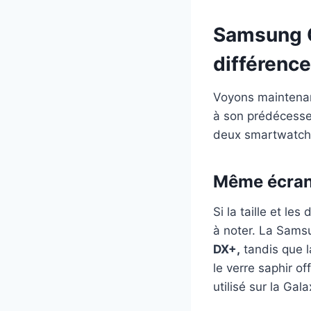
Samsung G
différenc
Voyons maintenan
à son prédécesse
deux smartwatch
Même écran,
Si la taille et le
à noter. La Samsu
DX+,
tandis que l
le verre saphir o
utilisé sur la Gal