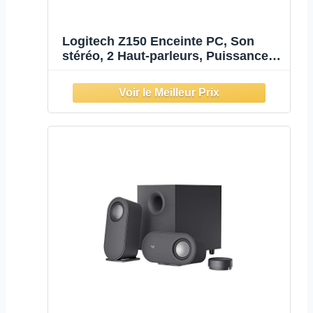
Logitech Z150 Enceinte PC, Son
stéréo, 2 Haut-parleurs, Puissance
de crête de 6 Watts, entrée 3,5 mm,
contrôleur de Haut-Parleur Droit,
Prise Casque, Prise Britannique,
PC/TV/téléphone Portable- Noir