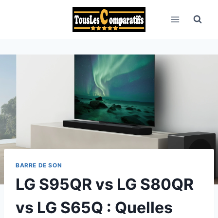
Aller
au
contenu
BARRE DE SON
LG S95QR vs LG S80QR
vs LG S65Q : Quelles