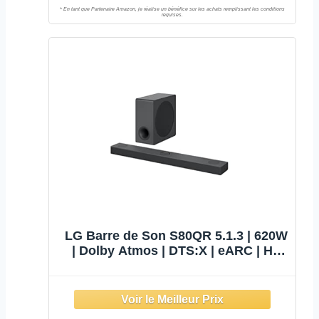
LG Barre de Son S80QR 5.1.3 | 620W
| Dolby Atmos | DTS:X | eARC | Hi-
Res Audio | IMAX Enhanced