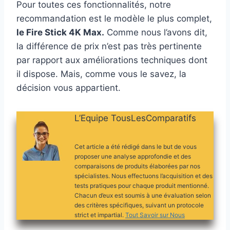
Pour toutes ces fonctionnalités, notre
recommandation est le modèle le plus complet,
le Fire Stick 4K Max.
Comme nous l’avons dit,
la différence de prix n’est pas très pertinente
par rapport aux améliorations techniques dont
il dispose. Mais, comme vous le savez, la
décision vous appartient.
L’Equipe TousLesComparatifs
Cet article a été rédigé dans le but de vous
proposer une analyse approfondie et des
comparaisons de produits élaborées par nos
spécialistes. Nous effectuons l’acquisition et des
tests pratiques pour chaque produit mentionné.
Chacun d’eux est soumis à une évaluation selon
des critères spécifiques, suivant un protocole
strict et impartial.
Tout Savoir sur Nous