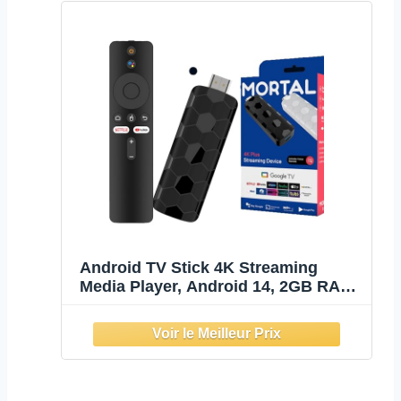
Android TV Stick 4K Streaming
Media Player, Android 14, 2GB RAM
16GB ROM, 8K Video Decoding, WiFi
6 & Bluetooth 5.4, USB 3.0,
4K@60Hz HDMI 2.0, for Home
Entertainment Live Sports