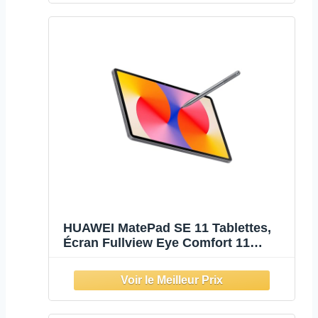
7,700 mAh, Gris
HUAWEI MatePad SE 11 Tablettes,
Écran Fullview Eye Comfort 11
Pouces, 4+128G, Slim and Light
475g 6,9mm, Son époustouflant
ajusté, M-Pencil, Batterie de 7,700
mAh, Gris