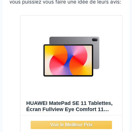
vous puissiez vous faire une idée de leurs avis:
HUAWEI MatePad SE 11 Tablettes,
Écran Fullview Eye Comfort 11
Pouces, 4+128G, Slim and Light
475g 6,9mm, Son époustouflant
ajusté par Histen 9.0, Batterie de