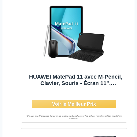
HUAWEI MatePad 11 avec M-Pencil,
Clavier, Souris - Écran 11",
résolution 2,5K, Full View 120Hz, 6
Go RAM, 128 Go ROM, Share, Multi-
fenêtre, Wi-FI 6, Couleur Gris Mat