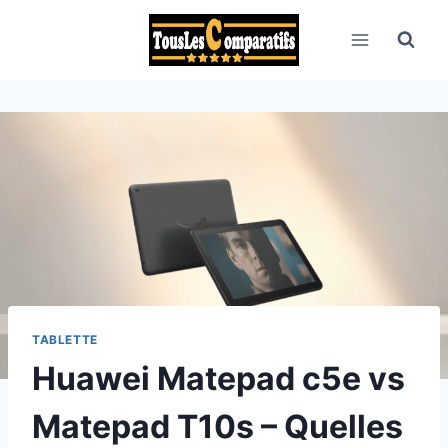
Aller
au
contenu
TABLETTE
Huawei Matepad c5e vs
Matepad T10s – Quelles