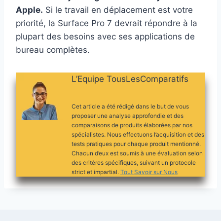
Apple.
Si le travail en déplacement est votre
priorité, la Surface Pro 7 devrait répondre à la
plupart des besoins avec ses applications de
bureau complètes.
L’Equipe TousLesComparatifs
Cet article a été rédigé dans le but de vous
proposer une analyse approfondie et des
comparaisons de produits élaborées par nos
spécialistes. Nous effectuons l’acquisition et des
tests pratiques pour chaque produit mentionné.
Chacun d’eux est soumis à une évaluation selon
des critères spécifiques, suivant un protocole
strict et impartial.
Tout Savoir sur Nous