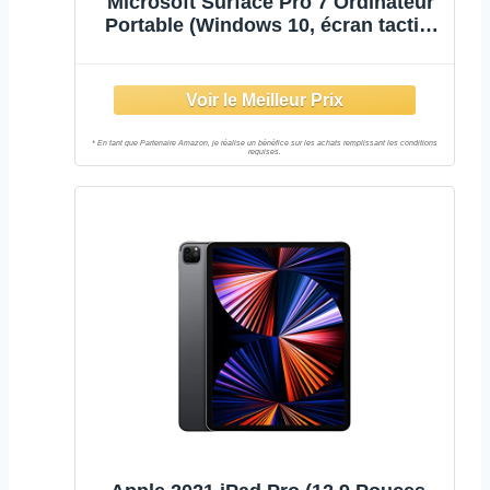
Microsoft Surface Pro 7 Ordinateur
Portable (Windows 10, écran tactile
12.3", Intel Core i5, 8Go RAM, 128Go
SSD, Platine) PC Hybride polyvalent
& performant