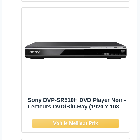
Audio | Expérience utilisateur
convivi
Sony DVP-SR510H DVD Player Noir -
Lecteurs DVD/Blu-Ray (1920 x 1080
(HD 1080), 12-bit/108MHz, Dolby
Digital,DTS, 24 bits/96 kHz, CD
Audio, CD vidéo, CD,CD-R,CD-
RW,DVD,DVD+R,DVD+RW,DVD-
R,DVD-RW)