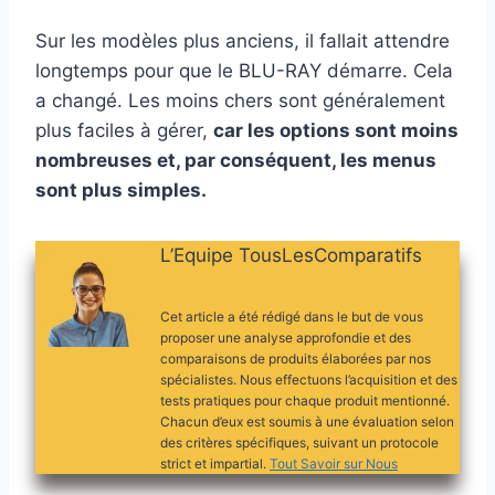
Sur les modèles plus anciens, il fallait attendre
longtemps pour que le BLU-RAY démarre. Cela
a changé. Les moins chers sont généralement
plus faciles à gérer,
car les options sont moins
nombreuses et, par conséquent, les menus
sont plus simples.
L’Equipe TousLesComparatifs
Cet article a été rédigé dans le but de vous
proposer une analyse approfondie et des
comparaisons de produits élaborées par nos
spécialistes. Nous effectuons l’acquisition et des
tests pratiques pour chaque produit mentionné.
Chacun d’eux est soumis à une évaluation selon
des critères spécifiques, suivant un protocole
strict et impartial.
Tout Savoir sur Nous