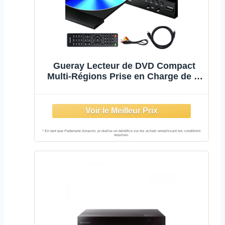
Gueray Lecteur de DVD Compact
Multi-Régions Prise en Charge de la
Sortie HDMI-Compatible/AV Entrée
USB & 2 MIC Port et Télécommande