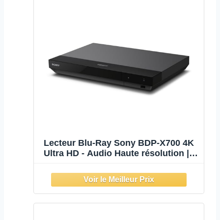
Lecteur Blu-Ray Sony BDP-X700 4K
Ultra HD - Audio Haute résolution |
HDR10 | Dolby Vision | BT.2020 |
Upscaling avancé | Lecteur
Universel | HDMI & SPDIF coaxial |
UX conviviale