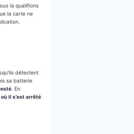
us la qualifions
que la carte ne
lication.
qu’ils détectent
is sa batterie
resté
. En
ù il s’est arrêté