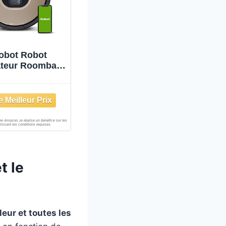
obot Robot
ateur Roomba®
- Recharge et
reprend -
uggestions
sonnalisées -
tible avec Les
stants vocaux
t le
eur et toutes les