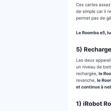
Ces cartes assez 
de simple car il n
permet pas de gér
Le Roomba e5, lu
5) Recharge
Les deux apparei
un niveau de batte
rechargée,
le Roo
revanche,
le Roo
et continue à ne
1) iRobot R