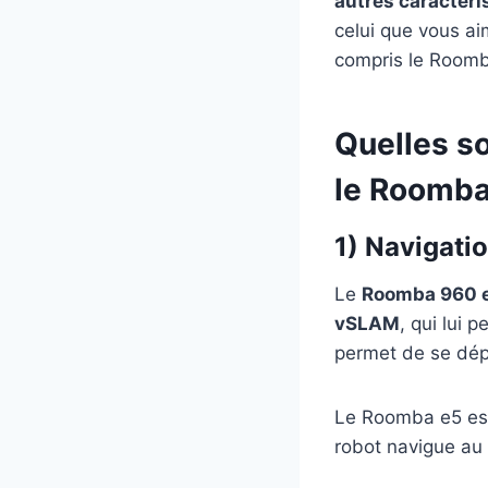
autres caractér
celui que vous a
compris le Roomb
Quelles so
le Roomba
1) Navigati
Le
Roomba 960 es
vSLAM
, qui lui 
permet de se dép
Le Roomba e5 est 
robot navigue au h