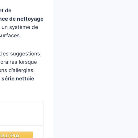
et de
ance de nettoyage
ec un système de
surfaces.
 des suggestions
oraires lorsque
s d’allergies.
 série nettoie