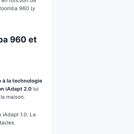
r en fonction de
 Roomba 960 (y
ba 960 et
 à la technologie
n iAdapt 2.0
lui
la maison.
e iAdapt 1.0. Le
tacles.