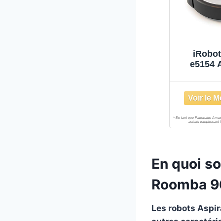
iRobo
e5154 
Robot 
extra
Caou
multisur
Tapis,
vocale,
détectio
ant
En quoi so
Roomba 9
Les robots Aspir