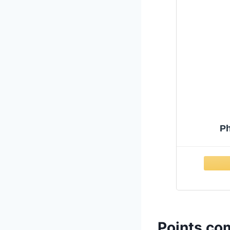
Ph
Points com