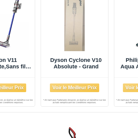
on V11
Dyson Cyclone V10
Phil
e,Sans fil
Absolute - Grand
Aqua A
teur Bleu,
Fil -
ille L
qui A
ju
d'Au
Brosse
360