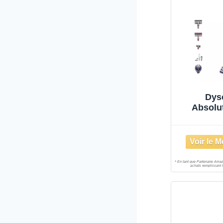
Dys
Absolut
Aspira
Ta