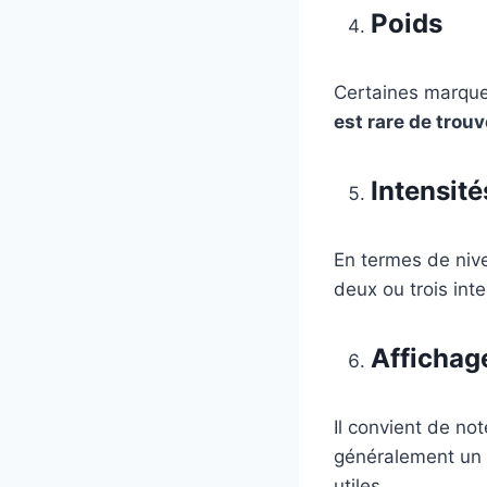
Poids
Certaines marque
est rare de trou
Intensité
En termes de nive
deux ou trois inte
Affichag
Il convient de no
généralement un é
utiles.