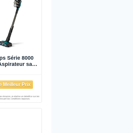
ips Série 8000
spirateur sans
 Brosse 2-en-1
spire et Lave,
squ'à 80 Min
tonomie avec
 d'Aspiration à
° (XC8147/01)