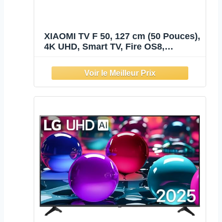
XIAOMI TV F 50, 127 cm (50 Pouces),
4K UHD, Smart TV, Fire OS8,
Contrôle Vocal Alexa, HDR10,
MEMC, 60Hz avec 120Hz Game
Boost Mode, 2Go+32Go, Compatible
avec Apple AirPlay