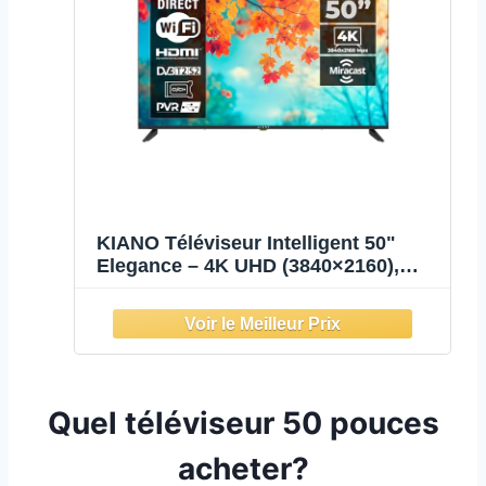
KIANO Téléviseur Intelligent 50"
Elegance – 4K UHD (3840×2160),
HDR10, Android 11 – Triple Tuner
DVB-T2/S2/C – Bluetooth, Wi-FI – 3
Ports HDMI, 2 Ports USB, CI+ –
Design Métallique – VESA 200
Quel téléviseur 50 pouces
acheter?