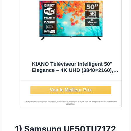
KIANO Téléviseur Intelligent 50"
Elegance – 4K UHD (3840×2160),
HDR10, Android 11 – Triple Tuner
DVB-T2/S2/C – Bluetooth, Wi-FI – 3
Ports HDMI, 2 Ports USB, CI+ –
Design Métallique – VESA 200×300
1)
Samsung UE50TU7172