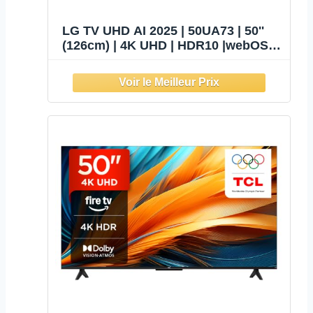
LG TV UHD AI 2025 | 50UA73 | 50''
(126cm) | 4K UHD | HDR10 |webOS
25 | Alexa, Google Assistant | Netflix
Disney+ Canal+ Prime Video |
AirPlay 2