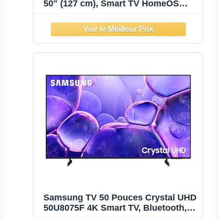
50" (127 cm), Smart TV HomeOS
U9.5, Dolby Vision HDR, Game Mode
Plus (VRR 60Hz), DTS Virtual:X,
Alexa Intégrée, Noir
Samsung TV 50 Pouces Crystal UHD
50U8075F 4K Smart TV, Bluetooth,
WiFi, Airplay, Crystal Processor 4K,