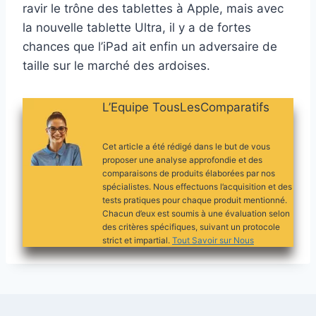
ravir le trône des tablettes à Apple, mais avec
la nouvelle tablette Ultra, il y a de fortes
chances que l’iPad ait enfin un adversaire de
taille sur le marché des ardoises.
L’Equipe TousLesComparatifs
Cet article a été rédigé dans le but de vous
proposer une analyse approfondie et des
comparaisons de produits élaborées par nos
spécialistes. Nous effectuons l’acquisition et des
tests pratiques pour chaque produit mentionné.
Chacun d’eux est soumis à une évaluation selon
des critères spécifiques, suivant un protocole
strict et impartial.
Tout Savoir sur Nous