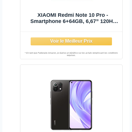
XIAOMI Redmi Note 10 Pro -
Smartphone 6+64GB, 6,67” 120Hz
AMOLED DotDisplay, Snapdragon
732G, 108MP Quad Caméra,
5020mAh, Bleu Glacier (Version
Française + 2 Ans de Garantie)
Exclusivité Amaz