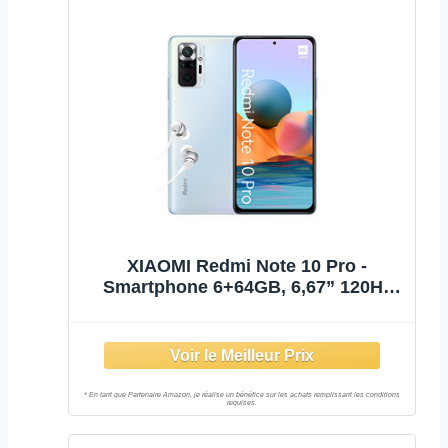
XIAOMI Redmi Note 10 Pro -
Smartphone 6+64GB, 6,67” 120Hz
AMOLED DotDisplay, Snapdragon
732G, 108MP Quad Caméra,
5020mAh, Bleu Glacier (Version
Française + 2 Ans de Garantie)
Exclusivité Amaz