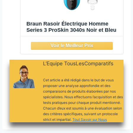
Braun Rasoir Électrique Homme
Series 3 ProSkin 3040s Noir et Bleu
L’Equipe TousLesComparatifs
Cet article a été rédigé dans le but de vous
proposer une analyse approfondie et des
comparaisons de produits élaborées par nos
spécialistes. Nous effectuons l’acquisition et des
tests pratiques pour chaque produit mentionné.
Chacun d’eux est soumis à une évaluation selon
des critères spécifiques, suivant un protocole
strict et impartial.
Tout Savoir sur Nous