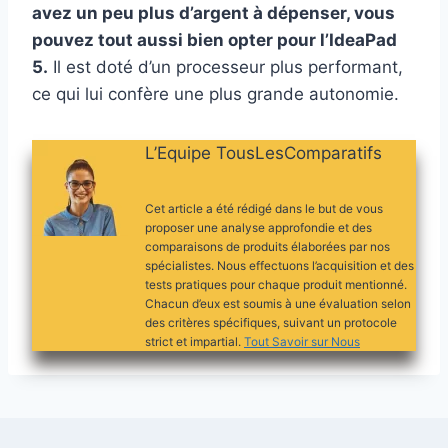
avez un peu plus d’argent à dépenser, vous
pouvez tout aussi bien opter pour l’IdeaPad
5.
Il est doté d’un processeur plus performant,
ce qui lui confère une plus grande autonomie.
L’Equipe TousLesComparatifs
Cet article a été rédigé dans le but de vous
proposer une analyse approfondie et des
comparaisons de produits élaborées par nos
spécialistes. Nous effectuons l’acquisition et des
tests pratiques pour chaque produit mentionné.
Chacun d’eux est soumis à une évaluation selon
des critères spécifiques, suivant un protocole
strict et impartial.
Tout Savoir sur Nous