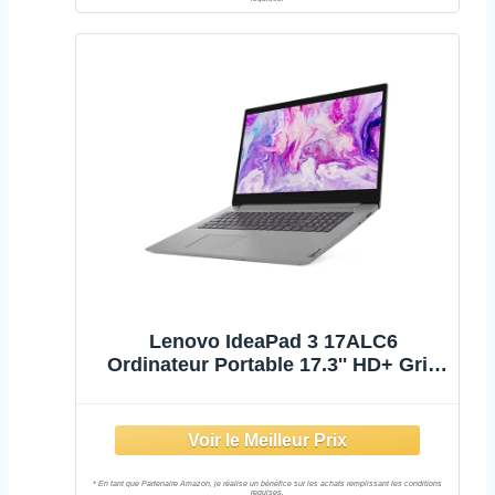
Lenovo IdeaPad 3 17ALC6
Ordinateur Portable 17.3'' HD+ Gris
(AMD Ryzen 5, RAM 8Go, SSD
512Go, AMD Radeon Graphics, W10)
- Clavier AZERTY, Arctic Grey