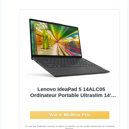
Lenovo IdeaPad 5 14ALC05
Ordinateur Portable Ultraslim 14''
FHD Gris (AMD Ryzen 5 5500U, RAM
8Go, SSD 256Go, AMD Radeon
Graphics, W11) - Clavier AZERTY
Français