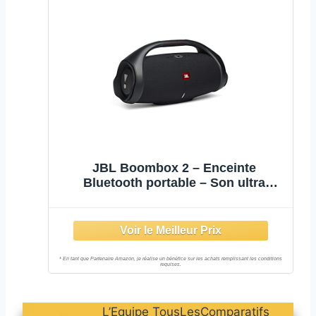
JBL Boombox 2 – Enceinte
Bluetooth portable – Son ultra
puissant – Modes de son intérieur &
extérieur – Autonomie 24 hrs –
Étanche pour piscine & plage – Noir
L’Equipe TousLesComparatifs