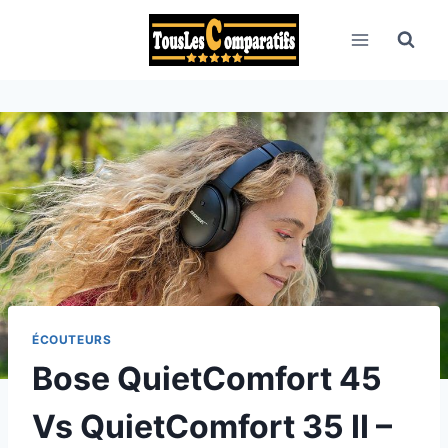
Aller
au
contenu
ÉCOUTEURS
Bose QuietComfort 45
Vs QuietComfort 35 II –