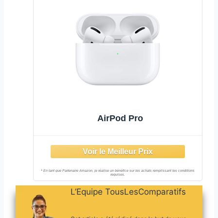
AirPod Pro
L’Equipe TousLesComparatifs