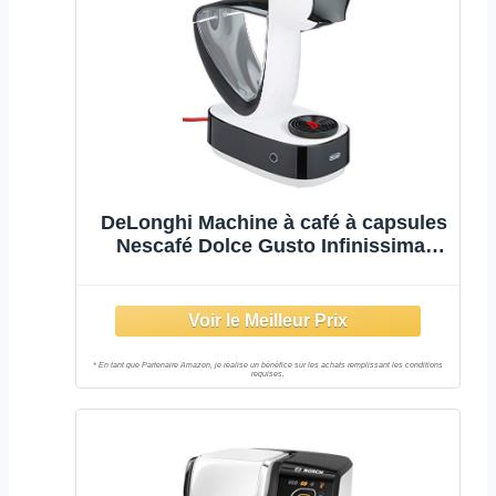
DeLonghi Machine à café à capsules
Nescafé Dolce Gusto Infinissima,
expresso, cappuccino et plus
encore, 1,2 litre, EDG260,W, blanc et
noir, lot de 1