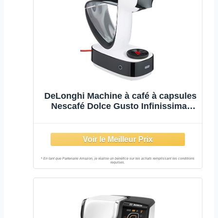
DeLonghi Machine à café à capsules
Nescafé Dolce Gusto Infinissima,
expresso, cappuccino et plus
encore, 1,2 litre, EDG260,W, blanc et
noir, lot de 1