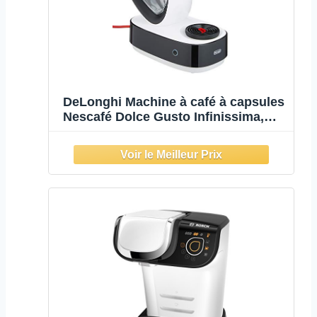
DeLonghi Machine à café à capsules
Nescafé Dolce Gusto Infinissima,
expresso, cappuccino et plus
encore, 1,2 litre, EDG260,W, blanc et
noir, lot de 1