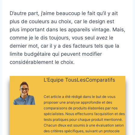
D’autre part, j’aime beaucoup le fait qu’il y ait
plus de couleurs au choix, car le design est
plus important dans les appareils vintage. Mais,
comme je le dis toujours, vous seul avez le
dernier mot, car il y a des facteurs tels que la
limite budgétaire qui peuvent modifier
considérablement le choix.
L’Equipe TousLesComparatifs
Cet article a été rédigé dans le but de vous
proposer une analyse approfondie et des
comparaisons de produits élaborées par nos
spécialistes. Nous effectuons l’acquisition et des
tests pratiques pour chaque produit mentionné.
Chacun d’eux est soumis à une évaluation selon
des critères spécifiques, suivant un protocole