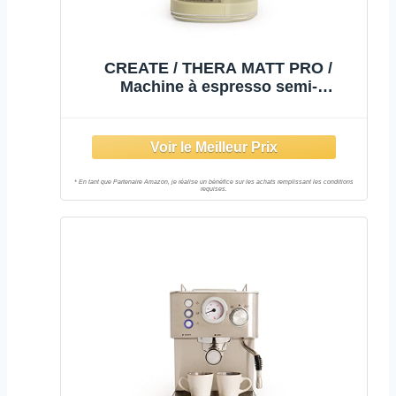
CREATE / THERA MATT PRO /
Machine à espresso semi-
automatique,1.5L vert pistache,
pression de 20 bars, contrôle de la
température NTC, égouttoir, 1250W,
réservoir de lait et d'eau amovible