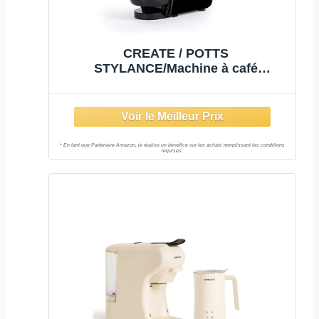
CREATE / POTTS
STYLANCE/Machine à café
multicapsules express et café moulu
Noir / 19 bars, programmable, légère
et compacte, réservoir 600ml,
système Thermoblock, 1450 W