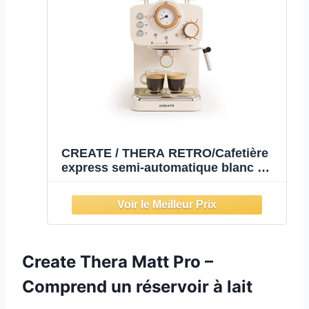
CREATE / THERA RETRO/Cafetière
express semi-automatique blanc mat
et bois/ 20 bar, bras à double
écoulement, réservoir 1,25L, café
moulu et monodose ESE 55mm,
avec steamer, 1100W
Create Thera Matt Pro –
Comprend un réservoir à lait