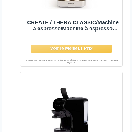
CREATE / THERA CLASSIC/Machine
à espresso/Machine à espresso
semi-automatique / 20 bars pour
café moulu et monodose ESE,
réservoir de 1,25 litre, 1100W