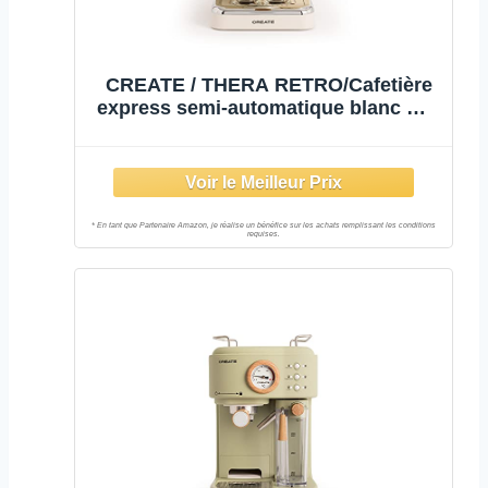
CREATE / THERA RETRO/Cafetière
express semi-automatique blanc mat
et bois/ 20 bar, bras à double
écoulement, réservoir 1,25L, café
moulu et monodose ESE 55mm,
avec steamer, 1100W