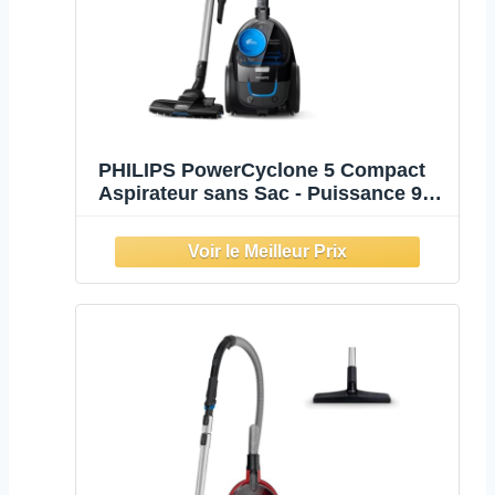
PHILIPS PowerCyclone 5 Compact
Aspirateur sans Sac - Puissance 900
W, Filtre Allergy H13 Anti-Pollen,
Technologie PowerCyclone,
Aspiration 99,9% Poussière Fine,
Brosse TriActive (FC9331/09)