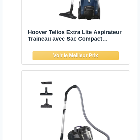
Hoover Telios Extra Lite Aspirateur
Traineau avec Sac Compact
Silencieux 69 dBA, Puissant 700W,
Capacité XL 3,5L, Brosses Sols
Durs-Tapis & Spéciale Parquet, Filtre
EPA Lavable, Accessoires, TXL70HM