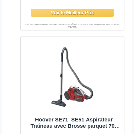
(FC9332/09)
Hoover SE71_SE51 Aspirateur
Traîneau avec Brosse parquet 700
W, 220 V, Gris/Rouge/Blanc