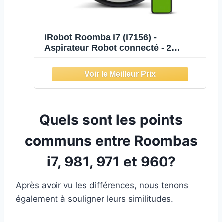
iRobot Roomba i7 (i7156) -
Aspirateur Robot connecté - 2
extracteurs en Caoutchouc
multisurfaces - Idéal pour Les
Animaux - Cartographie, mémorise
et s'adapte à Votre Domicile
Quels sont les points
communs entre Roombas
i7, 981, 971 et 960?
Après avoir vu les différences, nous tenons
également à souligner leurs similitudes.