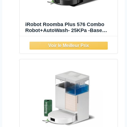
iRobot Roomba Plus 576 Combo
Robot+AutoWash- 25KPa -Base
Multifonction - Lavage à 75°C -
séchage des lingettes à 45°C -
LiDAR Clearview+Caméra - 3 mois
d'autovidage - Accessoires
supplémentaires- Noir