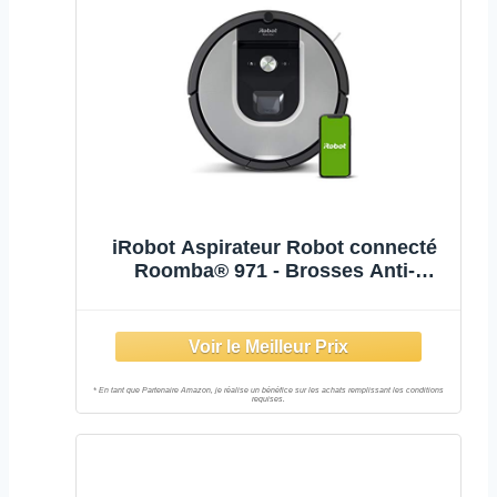
iRobot Aspirateur Robot connecté
Roomba® 971 - Brosses Anti-
emmêlement - Idéal Animaux -
Navigation supérieure - Se Recharge
et reprend Le Nettoyage - Contrôle
Vocal et à Distance