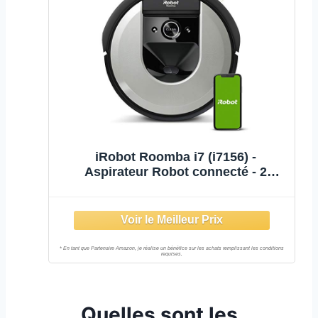
iRobot Roomba i7 (i7156) -
Aspirateur Robot connecté - 2
extracteurs en Caoutchouc
multisurfaces - Idéal pour Les
Animaux - Cartographie, mémorise
et s'adapte à Votre Domicile
Quelles sont les