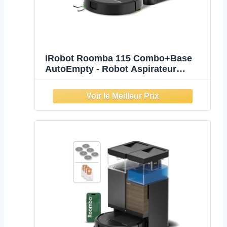
iRobot Roomba 115 Combo+Base
AutoEmpty - Robot Aspirateur
Laveur 2en1 - Puissance
d'Aspiration 15KPa - Brosse latérale
étendue - Lingette de Lavage
déportée - Navigation LiDAR - Noir