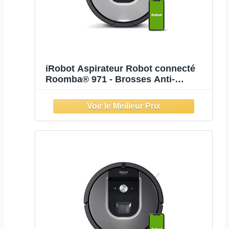
iRobot Aspirateur Robot connecté
Roomba® 971 - Brosses Anti-
emmêlement - Idéal Animaux -
Navigation supérieure - Se Recharge
et reprend Le Nettoyage - Contrôle
Vocal et à Distance