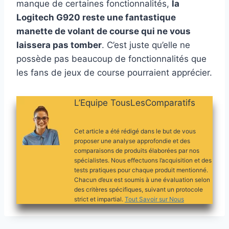
manque de certaines fonctionnalités,
la
Logitech G920 reste une fantastique
manette de volant de course qui ne vous
laissera pas tomber
. C’est juste qu’elle ne
possède pas beaucoup de fonctionnalités que
les fans de jeux de course pourraient apprécier.
L’Equipe TousLesComparatifs
Cet article a été rédigé dans le but de vous
proposer une analyse approfondie et des
comparaisons de produits élaborées par nos
spécialistes. Nous effectuons l’acquisition et des
tests pratiques pour chaque produit mentionné.
Chacun d’eux est soumis à une évaluation selon
des critères spécifiques, suivant un protocole
strict et impartial.
Tout Savoir sur Nous