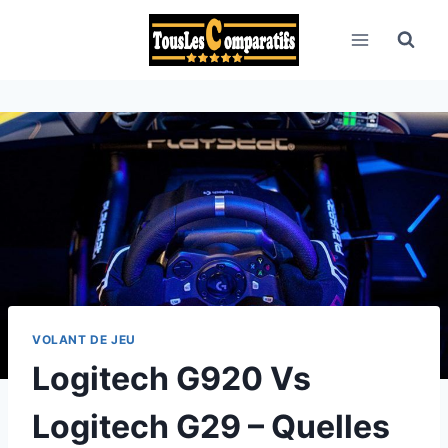
Aller
au
contenu
VOLANT DE JEU
Logitech G920 Vs
Logitech G29 – Quelles