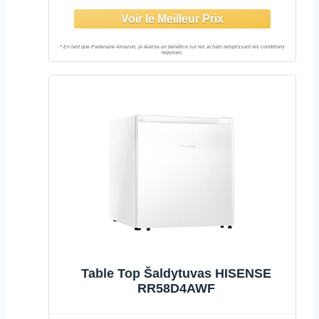
Niveaux de Refroidissement,
Cosmetique, 5-15°C, 17L
Table Top Šaldytuvas HISENSE
RR58D4AWF