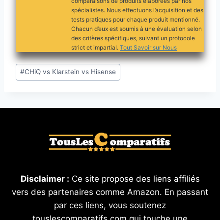
comparaisons de produits élaborées par nos
spécialistes. Nous effectuons l’acquisition et des
tests pratiques pour chaque produit mentionné.
Chacun d’eux est soumis à une évaluation selon
des critères spécifiques, suivant un protocole
strict et impartial.
Tout Savoir sur Nous
Étiquettes
#
CHiQ vs Klarstein vs Hisense
de
la
publication :
Disclaimer :
Ce site propose des liens affiliés
vers des partenaires comme Amazon. En passant
par ces liens, vous soutenez
touslescomparatifs.com qui touche une