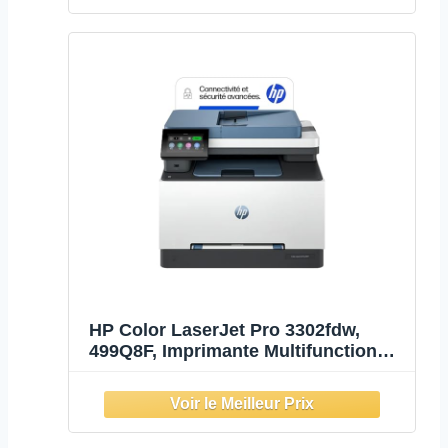
Gratuit, Blanche
HP Color LaserJet Pro 3302fdw,
499Q8F, Imprimante Multifunction
A4, Recto/Verso Automatique
Couleur, 25 ppm, USB, Wi-FI, Fax,
Copie, ADF, Smart, Bleue