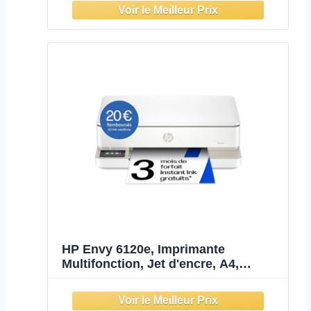
Manuel, 8,5 PP, Wi-FI, ADF, 3 Mois
d'InstantInk Inclus, Noire
HP Envy 6120e, Imprimante
Multifonction, Jet d'encre, A4,
Couleur, Impression Recto Verso
Automatique, Jusqu'à 10 ppm, Wi-FI,
Smart, 3 Mois de Forfait Instant Ink