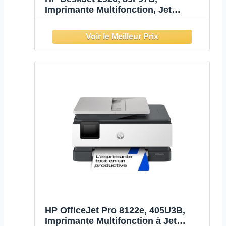
Imprimante Multifonction, Jet
d’Encre A4 Couleur, Recto/Verso
Manuel, 7,5 ppm, Wi-FI, 3 Mois
d'InstantInk Inclus, Noire
HP OfficeJet Pro 8122e, 405U3B,
Imprimante Multifonction à Jet