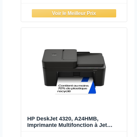
d'encre A4 Couleur, Recto Verso
Automatique, 20 ppm, Wi-FI, 3 Mois
de Forfait Instant Ink Gratuit, Grise
HP DeskJet 4320, A24HMB,
Imprimante Multifonction à Jet
d’Encre A4 Couleur,Recto/Verso