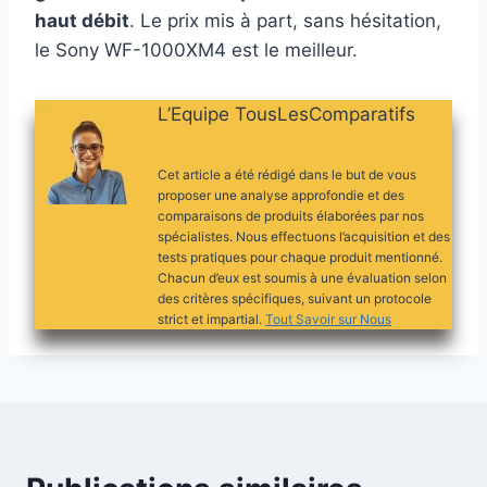
haut débit
. Le prix mis à part, sans hésitation,
le Sony WF-1000XM4 est le meilleur.
L’Equipe TousLesComparatifs
Cet article a été rédigé dans le but de vous
proposer une analyse approfondie et des
comparaisons de produits élaborées par nos
spécialistes. Nous effectuons l’acquisition et des
tests pratiques pour chaque produit mentionné.
Chacun d’eux est soumis à une évaluation selon
des critères spécifiques, suivant un protocole
strict et impartial.
Tout Savoir sur Nous