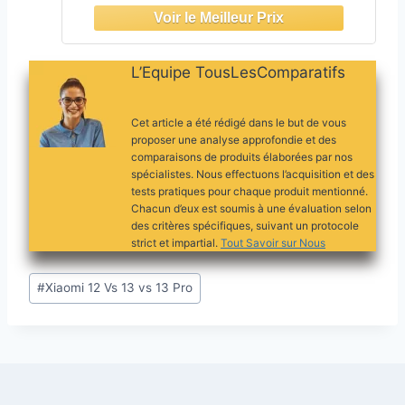
Massive de 6000 mAh, Puissant
processeur Octa-Core, avec
Chargeur 15 W. (Noir)
L’Equipe TousLesComparatifs
Cet article a été rédigé dans le but de vous
proposer une analyse approfondie et des
comparaisons de produits élaborées par nos
spécialistes. Nous effectuons l’acquisition et des
tests pratiques pour chaque produit mentionné.
Chacun d’eux est soumis à une évaluation selon
des critères spécifiques, suivant un protocole
strict et impartial.
Tout Savoir sur Nous
Étiquettes
#
Xiaomi 12 Vs 13 vs 13 Pro
de
la
publication :