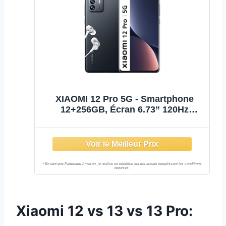
XIAOMI 12 Pro 5G - Smartphone
12+256GB, Écran 6.73” 120Hz
AMOLED, Processeur Snapdragon 8
Gen 1, Triple Caméra 50MP, Batterie
4600mAh, HyperCharge 120W, Gris
(Version Française + 2 Ans de
Garantie)
Xiaomi 12 vs 13 vs 13 Pro: