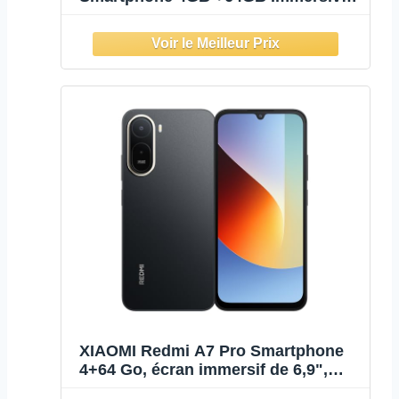
6.9" Display Massive 6000mAh
Battery Powerful Octa-Core
Processor, Charger Included (Black)
XIAOMI Redmi A7 Pro Smartphone
4+64 Go, écran immersif de 6,9",
Double caméra AI 13MP, Batterie