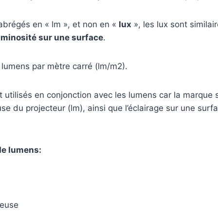
abrégés en « lm », et non en «
lux
», les lux sont similai
uminosité sur une surface
.
 lumens par mètre carré (lm/m2).
t utilisés en conjonction avec les lumens car la marque s
use du projecteur (lm), ainsi que l’éclairage sur une surfa
de lumens:
neuse