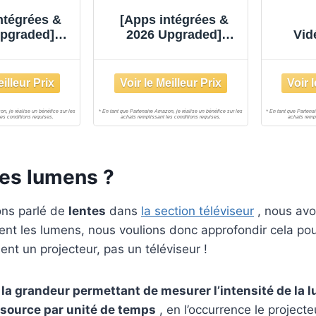
ntégrées &
[Apps intégrées &
Upgraded]
2026 Upgraded]
Vid
jecteur avec
Vidéoprojecteur avec
Wi
t Bluetooth
WiFi 6 et Bluetooth
in
Au
les lumens ?
ons parlé de
lentes
dans
la section téléviseur
, nous av
ent les lumens, nous voulions donc approfondir cela pou
ent un projecteur, pas un téléviseur !
la grandeur permettant de mesurer l’intensité de la 
 source par unité de temps
, en l’occurrence le projecte