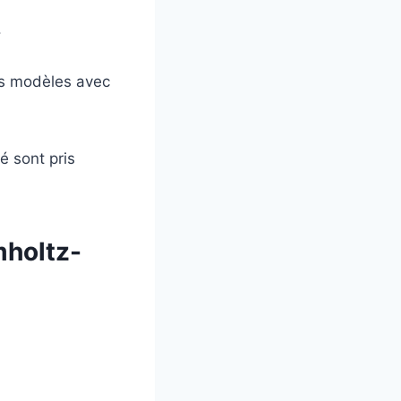
.
les modèles avec
é sont pris
mholtz-