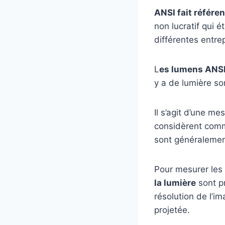
ANSI fait référe
non lucratif qui 
différentes entrep
L
es lumens ANSI 
y a de lumière so
Il s’agit d’une m
considèrent comm
sont généraleme
Pour mesurer les
la lumière
sont pr
résolution de l’i
projetée.