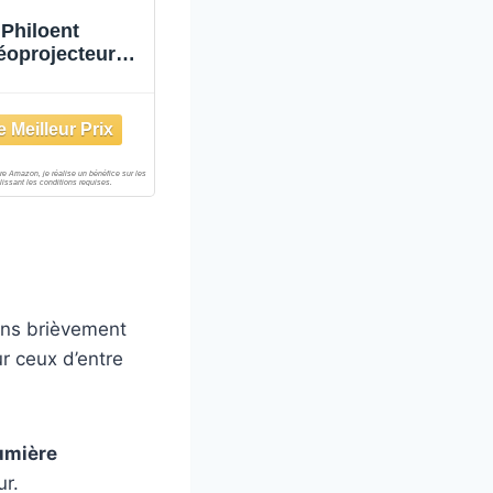
Philoent
éoprojecteur
Fi/BT Apps
tégrées 2026
Upgraded
toKeystone
ons brièvement
r ceux d’entre
lumière
ur.