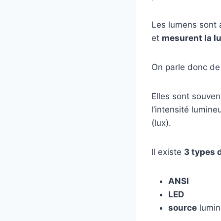
Les lumens sont 
et
mesurent la l
On parle donc de
Elles sont souven
l’intensité lumine
(lux).
Il existe
3 types 
ANSI
LED
source
lumi