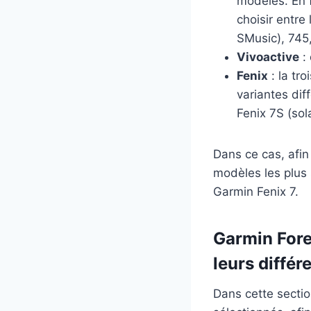
modèles. En f
choisir entre
SMusic), 745,
Vivoactive
: 
Fenix
: la tr
variantes diff
Fenix 7S (sola
Dans ce cas, afin
modèles les plus
Garmin Fenix 7.
Garmin Fore
leurs différ
Dans cette section