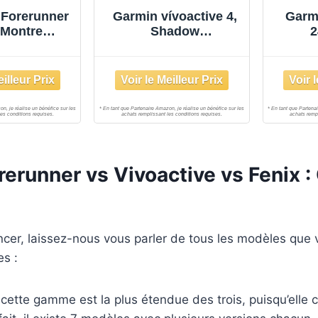
 Forerunner
Garmin vívoactive 4,
Garm
 Montre
Shadow
2
tée GPS &
Grey/Stainless
con
 à Pied -
inements
fs Gratuits
- Analyse
rmance -
ie Longue
Small - Noir
erunner vs Vivoactive vs Fenix :
er, laissez-nous vous parler de tous les modèles que 
es :
 cette gamme est la plus étendue des trois, puisqu’elle 