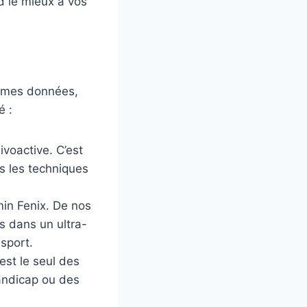
d le mieux à vos
 mêmes données,
é :
Vivoactive. C’est
is les techniques
min Fenix. De nos
s dans un ultra-
 sport.
est le seul des
handicap ou des