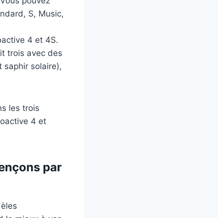
. Vous pouvez
andard, S, Music,
active 4 et 4S.
t trois avec des
 saphir solaire),
s les trois
oactive 4 et
mençons par
dèles