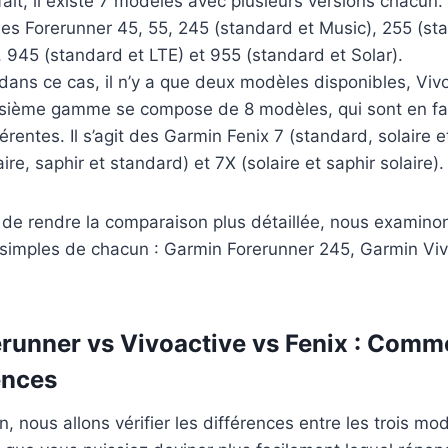
ait, il existe 7 modèles avec plusieurs versions chacun
 les Forerunner 45, 55, 245 (standard et Music), 255 (st
 945 (standard et LTE) et 955 (standard et Solar).
dans ce cas, il n’y a que deux modèles disponibles, Vivo
oisième gamme se compose de 8 modèles, qui sont en fai
érentes. Il s’agit des Garmin Fenix 7 (standard, solaire et
ire, saphir et standard) et 7X (solaire et saphir solaire).
 de rendre la comparaison plus détaillée, nous examinon
 simples de chacun : Garmin Forerunner 245, Garmin Viv
runner vs Vivoactive vs Fenix : Com
ences
, nous allons vérifier les différences entre les trois mo