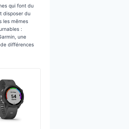
nes qui font du
nt disposer du
as les mêmes
urnables :
Garmin, une
 de différences