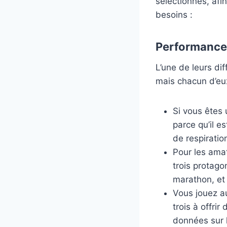
sélectionnés, afi
besoins :
Performance d
L’une de leurs di
mais chacun d’eux
Si vous êtes 
parce qu’il e
de respiratio
Pour les ama
trois protago
marathon, et 
Vous jouez 
trois à offri
données sur l