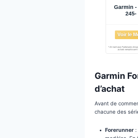
Garmin -
245-
Connec
Course
Entra
Adaptati
Coach 
Perfo
Autonom
Durée - 
Garmin For
d’achat
Avant de commenc
chacune des séri
Forerunner
: