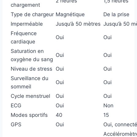
2 heures
1,5 heures
chargement
Type de chargeur
Magnétique
De la prise
Imperméable
Jusqu’à 50 mètres
Jusqu’à 50 m
Fréquence
Oui
Oui
cardiaque
Saturation en
Oui
Oui
oxygène du sang
Niveau de stress
Oui
Oui
Surveillance du
Oui
Oui
sommeil
Cycle menstruel
Oui
Oui
ECG
Oui
Non
Modes sportifs
40
15
GPS
Oui
Oui, connect
Accéléromètr