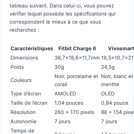
tableau suivant. Dans celui-ci, vous pouvez
vérifier lequel possède les spécifications qui
correspondent le mieux à ce que vous
recherchez :
Caractéristiques
Fitbit Charge 6
Vivosmart
Dimensions
38,7×18,6×11,7mm
19,5×10,7x2
Poids
30g
24,5g
Noir, porcelaine et
Noir, blanc et
Couleurs
corail
menthe
Type d’écran
AMOLED
OLED
Taille de l’écran
1,04 pouces
0,84 pouce
Résolution
260 x 170 pixels
88 x 154 pixe
Autonomie
7 jours
7 jours
Temps de