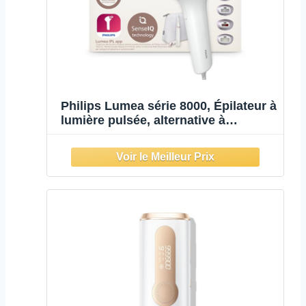
Philips Lumea série 8000, Épilateur à
lumière pulsée, alternative à
l'épilation laser, technologie
SenseIQ, 4 accessoires pour corps,
visage, maillot, aisselles, tondeuse-
stylo compact, BRI949/00