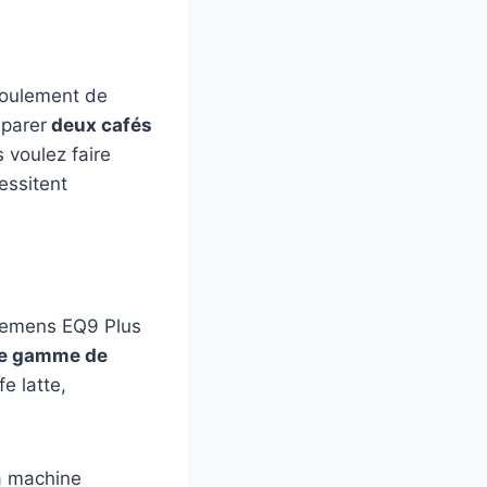
coulement de
éparer
deux cafés
 voulez faire
cessitent
 Siemens EQ9 Plus
e gamme de
e latte,
la machine