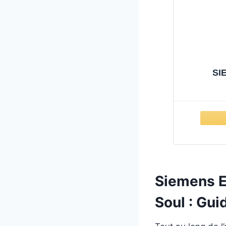
SI
Siemens E
Soul : Gui