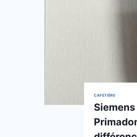
CAFETIÈRE
Siemens 
Primadon
différenc