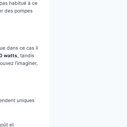
pas habitué à ce
uver des pompes
que dans ce cas il
0 watts,
tandis
uvez l’imaginer,
rendent uniques
goût et