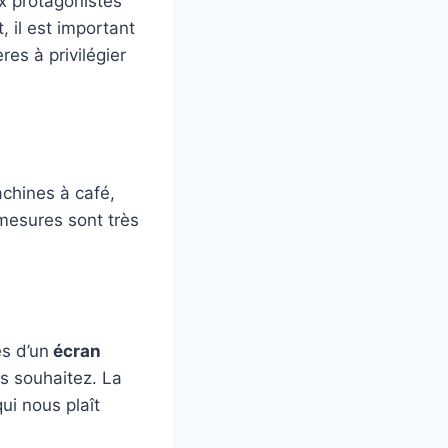
x protagonistes
 il est important
res à privilégier
achines à café,
s mesures sont très
s d’un
écran
s souhaitez. La
i nous plaît