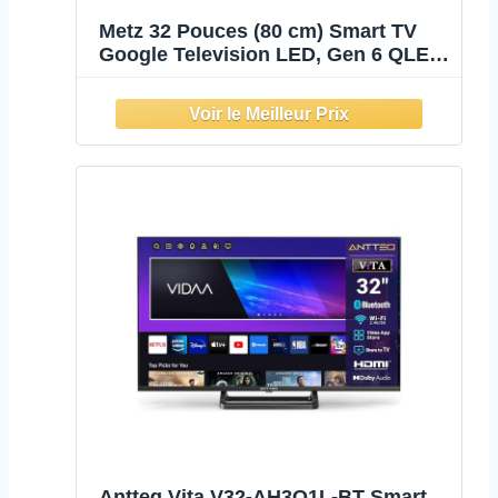
Metz 32 Pouces (80 cm) Smart TV
Google Television LED, Gen 6 QLED
+, HDR 10 Dolby Audio Bluetooth 5,1
EyeCare Tuner DVB-T/T2/C/S/S2 CI+,
1.5GB RAM Amélioration
(32MQH7000Z, 2026 Nouveau
Modèle)
Antteq Vita V32-AH3Q1L-BT Smart