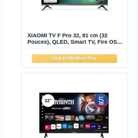
XIAOMI TV F Pro 32, 81 cm (32
Pouces), QLED, Smart TV, Fire OS7,
Contrôle Vocal Alexa, Dolby
Audio™, DTS Virtual:X, DTS-HD,
Compatible avec Apple AirPlay