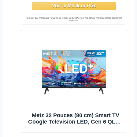
Assistant Google, Wi-FI, DVB-
T2/C/S2, Mode hôtel – Modèle
S32HWKA1
Metz 32 Pouces (80 cm) Smart TV
Google Television LED, Gen 6 QLED
+, HDR 10 Dolby Audio Bluetooth 5,1
EyeCare Tuner DVB-T/T2/C/S/S2 CI+,