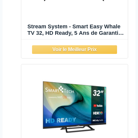
Stream System - Smart Easy Whale
TV 32, HD Ready, 5 Ans de Garantie,
Frameless (sans Cadre),
Chromecast et Miracast intégrés,
Assistant Google, Wi-FI, DVB-
T2/C/S2, Mode hôtel – Modèle
S32HWKA1