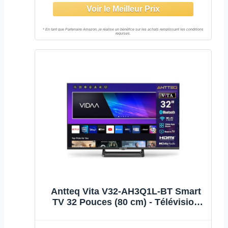
1.5GB RAM Amélioration
(32MQH7000Z, 2026 Nouveau
Modèle)
Antteq Vita V32-AH3Q1L-BT Smart
TV 32 Pouces (80 cm) - Télévision
connectée avec Commande vocale,
Triple Tuner (DVB-S2/T2/C), WiFi,