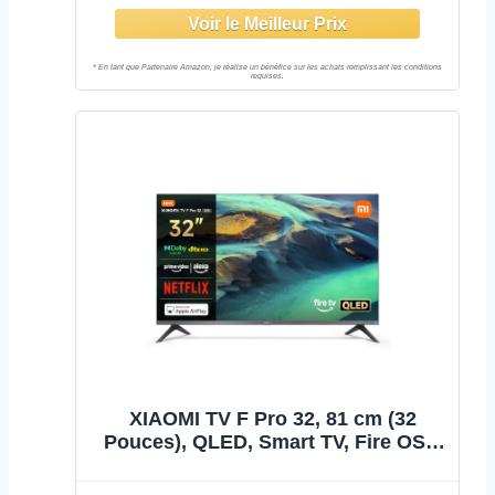
XIAOMI TV F Pro 32, 81 cm (32
Pouces), QLED, Smart TV, Fire OS7,
Contrôle Vocal Alexa, Dolby
Audio™, DTS Virtual:X, DTS-HD,