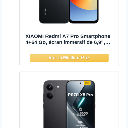
XIAOMI Redmi A7 Pro Smartphone
4+64 Go, écran immersif de 6,9",
Double caméra AI 13MP, Batterie
Massive de 6000 mAh, Puissant
processeur Octa-Core, avec
Chargeur 15 W. (Noir)