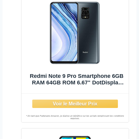
Redmi Note 9 Pro Smartphone 6GB
RAM 64GB ROM 6.67" DotDisplay
64MP AI Quad Caméra 5020mAh
(typ)* NFC Gris [Version Globale]