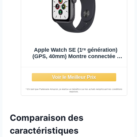
Apple Watch SE (1ʳᵉ génération)
(GPS, 40mm) Montre connectée -
Boîtier en aluminium gris sidéral ,
Bracelet Sport minuit - Regular.
Suivi de la forme physique et de
l’activité
Comparaison des
caractéristiques