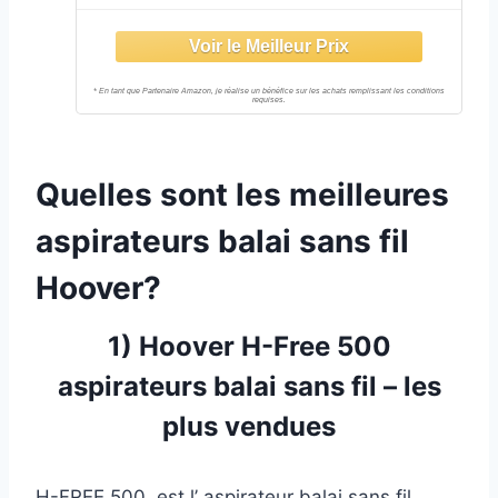
Autonomie 40 Min, Eclairage LED,
Ultra Leger 2,3kg, Position Parking,
Brosse Spécial Poils Animaux +
Escaliers
Quelles sont les meilleures
aspirateurs balai sans fil
Hoover?
1)
Hoover
H-Free 500
aspirateurs balai sans fil – les
plus vendues
H-FREE 500, est l’ aspirateur balai sans fil