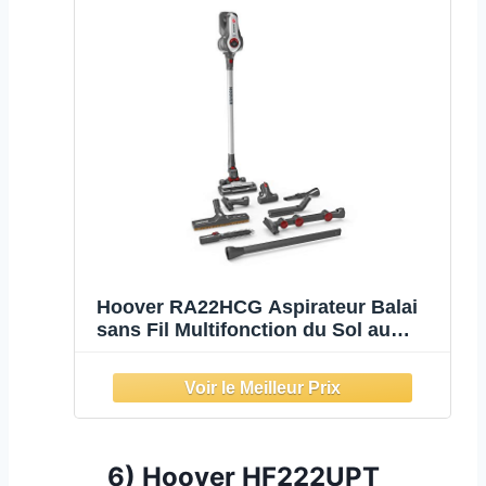
Hoover RA22HCG Aspirateur Balai
sans Fil Multifonction du Sol au
Plafond Rhapsody Home&Car Gris
Métallisé/Rouge
6) Hoover
HF222UPT