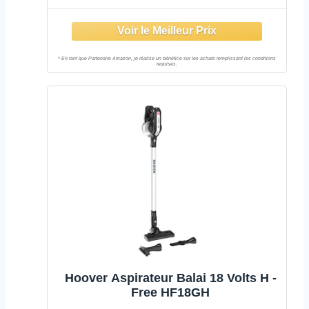
Minutes, Grande Capacité 0,7L, Ultra
Léger 2,3kg, 76 DB, Brosse
motorisée, Exclusivité Position
Park&GO
Hoover Aspirateur Balai 18 Volts H -
Free HF18GH