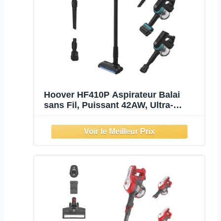
Hoover HF410P Aspirateur Balai
sans Fil, Puissant 42AW, Ultra-
Maniable à 360°, Tous Types de sols,
Brosse Anti-Twist avec éclairage
LED, Mini Turbobrosse LED Spécial
Animaux, Noir Vert Bleu Océan