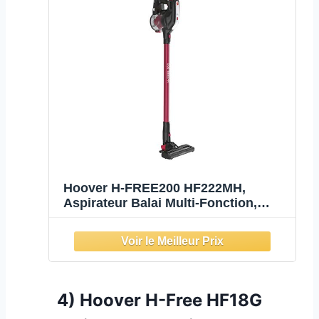
Hoover H-FREE200 HF222MH,
Aspirateur Balai Multi-Fonction,
Puissant 22V, Grande Autonomie 40
Minutes, Grande Capacité 0,7L, Ultra
Léger 2,3kg, 76 DB, Brosse
motorisée, Exclusivité Position Pa
4) Hoover H-Free HF18G