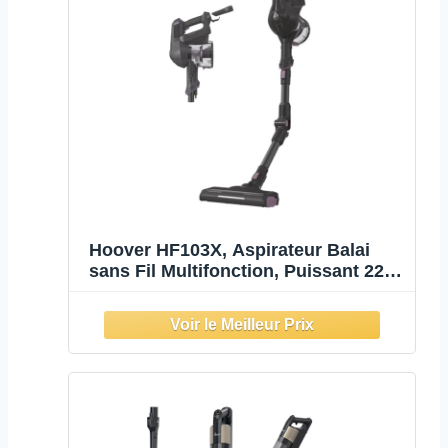
Hoover HF103X, Aspirateur Balai
sans Fil Multifonction, Puissant 22V,
Grande Autonomie 30m, Grande
capacité 0,9L, Electrobrosse LED,
Position Park&GO,Vidage
Facile,Tube Flexible+Accessoires
Embarqués