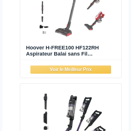
Hoover H-FREE100 HF122RH
Aspirateur Balai sans Fil
Multifonction, Puissant 22V,Grande
Autonomie 40min, Maxi Capacité
0,9L,Position Parking,Filtre Lavable,
Accessoires Embarqués Brosse
Meuble + Suceur